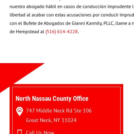
nuestro abogado hábil en casos de conducción imprudente le
libertad al acabar con estas acusaciones por conducir impru
con el Bufete de Abogados de Gianni Karmily, PLLC, llame a n
de Hempstead al
(516) 614-4228
.
North Nassau County Office
747 Middle Neck Rd Ste 106
Great Neck, NY 11024
Call Us Now