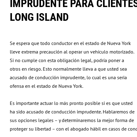
IMPRUDENTE PARA CLIENTES
people
with
LONG ISLAND
visual
disabilities
who
Se espera que todo conductor en el estado de Nueva York
are
lleve extrema precaución al operar un vehículo motorizado.
using
Si no cumple con esta obligación legal, podría poner a
a
otros en riesgo. Esto normalmente lleva a que usted sea
screen
acusado de conducción imprudente, lo cual es una seria
reader;
ofensa en el estado de Nueva York.
Press
Control-
Es importante actuar lo más pronto posible si es que usted
F10
ha sido acusado de conducción imprudente. Hablaremos de
to
sus opciones legales – y determinaremos la mejor forma de
open
proteger su libertad – con el abogado hábil en casos de co
an