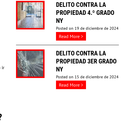
EN
DELITO CONTRA LA
ESTADO
PROPIEDAD 4.º GRADO
DE
NY
EMBRIAGUEZ
Posted on
19 de diciembre de 2024
EN
about
…
Read More >
NUEVA
Delito
YORK
Contra
DELITO CONTRA LA
la
PROPIEDAD 3ER GRADO
 ir
Propiedad
NY
4.º
Posted on
15 de diciembre de 2024
Grado
about
…
Read More >
NY
Delito
Contra
la
?
Propiedad
3er