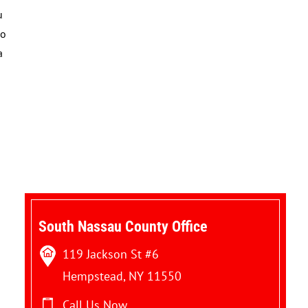
u
so
a
South Nassau County Office
119 Jackson St #6
Hempstead, NY 11550
Call Us Now