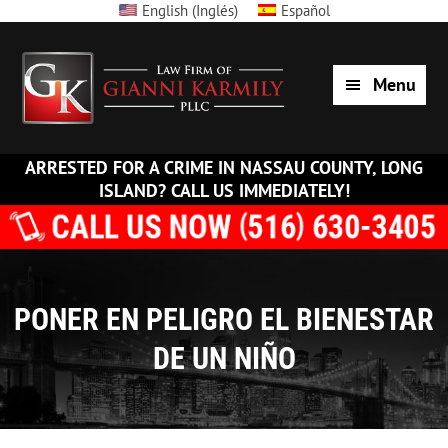
English
(
Inglés
)
Español
Please
Skip
Skip
Skip
Skip
note:
Law
to
to
to
to
This
Menu
Firm
primary
main
primary
footer
website
of
navigation
content
sidebar
includes
ARRESTED FOR A CRIME IN NASSAU COUNTY, LONG
Gianni
an
ISLAND? CALL US IMMEDIATELY!
Karmily
accessibility
system.
PLLC
PONER EN PELIGRO EL BIENESTAR
DE UN NIÑO