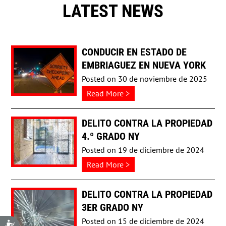
LATEST NEWS
CONDUCIR EN ESTADO DE
EMBRIAGUEZ EN NUEVA YORK
Posted on
30 de noviembre de 2025
about
…
Read More >
CONDUCIR
EN
DELITO CONTRA LA PROPIEDAD
4.º GRADO NY
ESTADO
DE
Posted on
19 de diciembre de 2024
EMBRIAGUEZ
about
…
Read More >
EN
Delito
NUEVA
Contra
DELITO CONTRA LA PROPIEDAD
YORK
3ER GRADO NY
la
Propiedad
Posted on
15 de diciembre de 2024
Accessibility